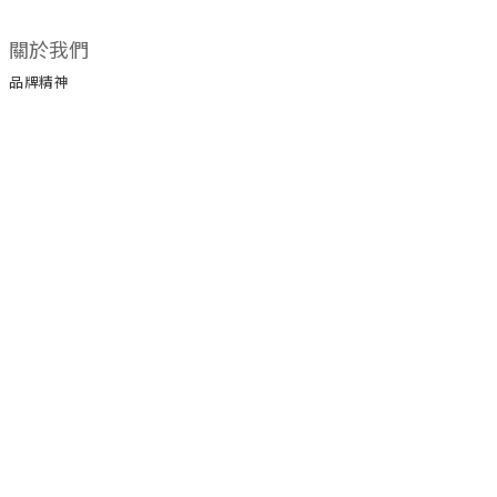
關於我們
品牌精神
所有商品
門市據點
顧客服務
購物須知
退換貨政策
保養手冊
保修服務
服務條款
運送政策
聯絡我們
電話 / 03-3203292
傳真 / 03-3196884
時間 / 09:00-18:00