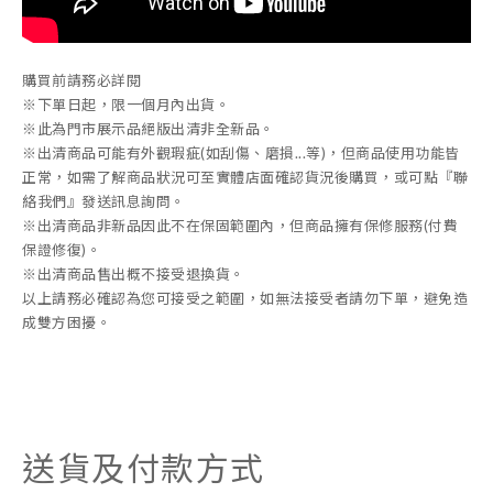
購買前請務必詳閱
※下單日起，限一個月內出貨。
※此為門市展示品絕版出清非全新品。
※出清商品可能有外觀瑕疵(如刮傷、磨損...等)，但商品使用功能皆
正常，如需了解商品狀況可至實體店面確認貨況後購買，或可點『聯
絡我們』發送訊息詢問。
※出清商品非新品因此不在保固範圍內，但商品擁有保修服務(付費
保證修復)。
※出清商品售出概不接受退換貨。
以上請務必確認為您可接受之範圍，如無法接受者請勿下單，避免造
成雙方困擾。
送貨及付款方式