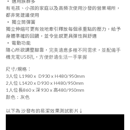
‧
適用族群多
有毛孩、小孩的家庭以及高頻次使用沙發的營業場所，
都非常建議使用
‧
獨立筒彈簧
獨立伸縮
可
更有效地牽引釋放每個承重點的壓力
，
給予
身體準確的回饋
，並令
坐感更具彈性與舒適
‧
電動功能
完美適應多種不同需求
並配備手
隨心所欲調整腳靠，
，
機充電USB孔
方便舒適生活一手掌握
，
尺寸/規格
：
3人位 L1980 x
D930 x H480/950mm
2人位
L1420 x D930 x H480/950mm
1人位長860 x
深930 x 高480/950mm
顏色
：
灰色
以下
為 沙發布的易潔效果測試影片
↓