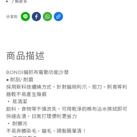
了解更多
分享到
商品描述
BONDI貓抓布電動功能沙發
•
耐刮/ 耐磨
採用新科技纏繞方式，針對貓咪利爪、剪刀、刺青等利
器較不易產生傷痕
‧
易清潔
飲料、食物等不慎流失，可用乾淨的棉布沾水擦拭即可
快速去漬，日常打理便利更省力
‧
耐髒污
不易弄髒染毛，貓毛、頭髮簡單清！