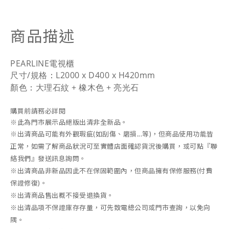
商品描述
PEARLINE電視櫃
尺寸/規格
：
L2000 x D400 x H420mm
顏色
：
大理石紋 + 橡木色 + 亮光石
購買前請務必詳閱
※此為門市展示品絕版出清非全新品。
※出清商品可能有外觀瑕疵(如刮傷、磨損...等)，但商品使用功能皆
正常，如需了解商品狀況可至實體店面確認貨況後購買，或可點『聯
絡我們』發送訊息詢問。
※出清商品非新品因此不在保固範圍內，但商品擁有保修服務(付費
保證修復)。
※出清商品售出概不接受退換貨。
※
出清品項不保證庫存存量，可先致電總公司或門市查詢，以免向
隅。