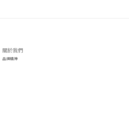
關於我們
品牌精神
所有商品
門市據點
顧客服務
購物須知
退換貨政策
保養手冊
保修服務
服務條款
運送政策