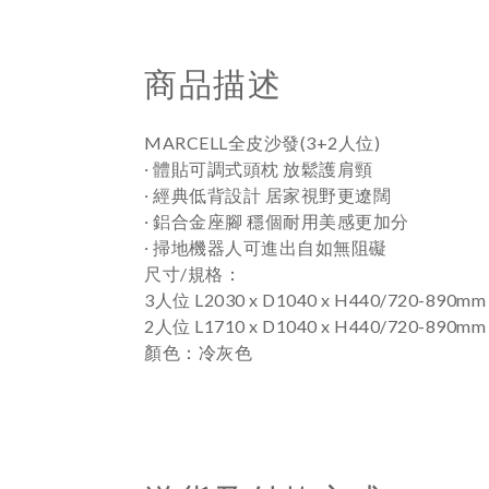
商品描述
MARCELL全皮沙發(3+2人位)
‧
體貼可調式頭枕 放鬆護肩頸
‧
經典低背設計 居家視野更遼闊
穩個耐用美感更加分
‧
鋁合金座腳
‧
掃地機器人可進出自如無阻礙
：
尺寸/規格
3人位
L2030 x D1040 x H440/720-890mm
2人位
L1710 x D1040 x H440/720-890mm
顏色
：冷
灰色