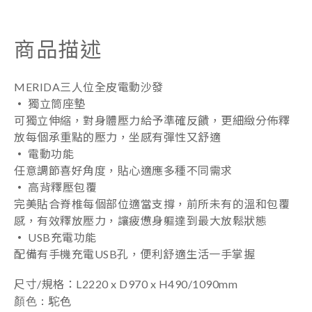
商品描述
MERIDA三人位全皮電動沙發
‧
獨立筒座墊
可獨立伸縮
，
對身體壓力給予準確反饋
，
更細緻分佈釋
放每個承重點的壓力
，
坐感有彈性又舒適
‧
電動功能
任意調節喜好角度
，
貼心適應多種不同需求
‧
高背
釋壓
包覆
完美貼合脊椎每個部位適當支撐
，
前所未有的溫和包覆
感，有效釋放壓力，讓疲憊身軀達到最大放鬆狀態
‧
USB充電功能
配備有手機充電USB孔，便利舒適生活一手掌握
尺寸/規格
：
L2220 x
D970 x H490/1090mm
顏色
：駝色