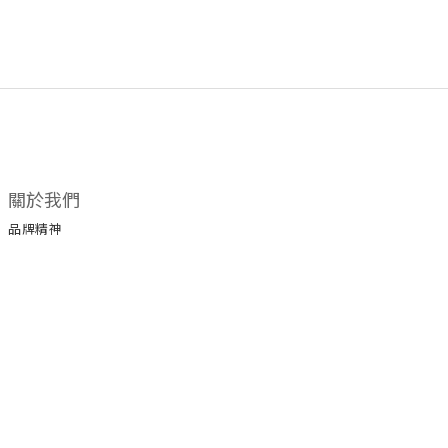
關於我們
品牌精神
所有商品
門市據點
顧客服務
購物須知
退換貨政策
保養手冊
保修服務
服務條款