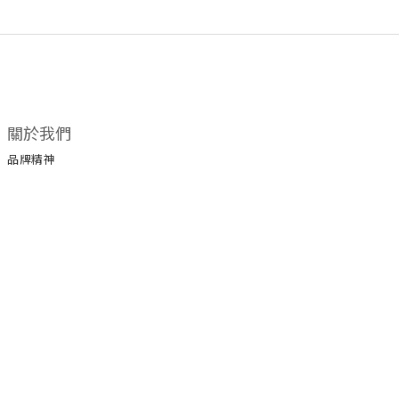
關於我們
品牌精神
所有商品
門市據點
顧客服務
購物須知
退換貨政策
保養手冊
保修服務
服務條款
運送政策