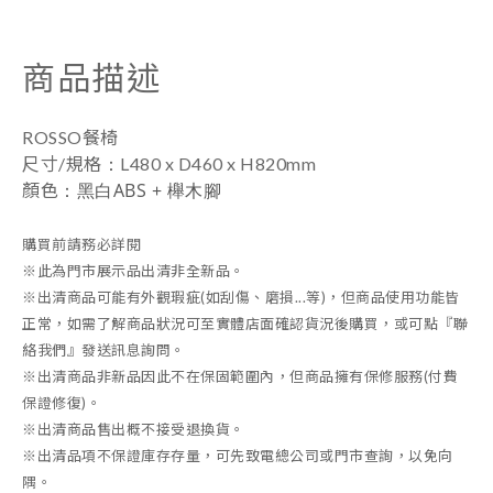
商品描述
ROSSO餐椅
：
尺寸/規格
L480 x D460 x H820mm
：黑白ABS + 櫸木腳
顏色
購買前請務必詳閱
※此為門市展示品出清非全新品。
※出清商品可能有外觀瑕疵(如刮傷、磨損...等)，但商品使用功能皆
正常，如需了解商品狀況可至實體店面確認貨況後購買，或可點『聯
絡我們』發送訊息詢問。
※出清商品非新品因此不在保固範圍內，但商品擁有保修服務(付費
保證修復)。
※出清商品售出概不接受退換貨。
※
出清品項不保證庫存存量，可先致電總公司或門市查詢，以免向
隅。