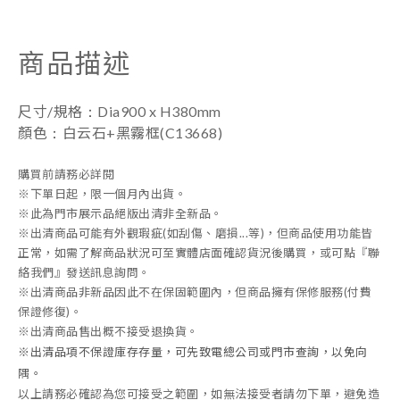
商品描述
：
尺寸/規格
Dia900 x H380mm
：
顏色
白云石+黑霧框(C13668)
購買前請務必詳閱
※下單日起，限一個月內出貨。
※此為門市展示品絕版出清非全新品。
※出清商品可能有外觀瑕疵(如刮傷、磨損...等)，但商品使用功能皆
正常，如需了解商品狀況可至實體店面確認貨況後購買，或可點『聯
絡我們』發送訊息詢問。
※出清商品非新品因此不在保固範圍內，但商品擁有保修服務(付費
保證修復)。
※出清商品售出概不接受退換貨。
※
出清品項不保證庫存存量，可先致電總公司或門市查詢，以免向
隅。
以上請務必確認為您可接受之範圍，如無法接受者請勿下單，避免造