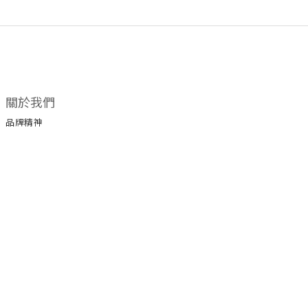
關於我們
品牌精神
所有商品
門市據點
顧客服務
購物須知
退換貨政策
保養手冊
保修服務
服務條款
運送政策