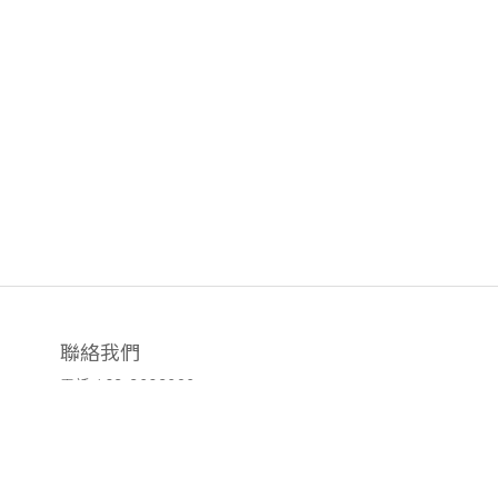
聯絡我們
電話 / 03-3203292
傳真 / 03-3196884
時間 / 09:00-18:00
地址 / 桃園市龜山區忠義路一段1041
號之1
信箱