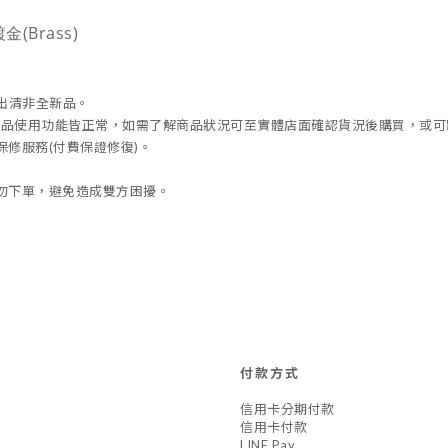
(Brass)
出清非全新品。
，但商品使用功能皆正常，如需了解商品狀況可至實體店面確認貨況後購買，或
修服務(付費保證修復)。
勿下單，避免造成雙方困擾。
付款方式
信用卡分期付款
信用卡付款
LINE Pay