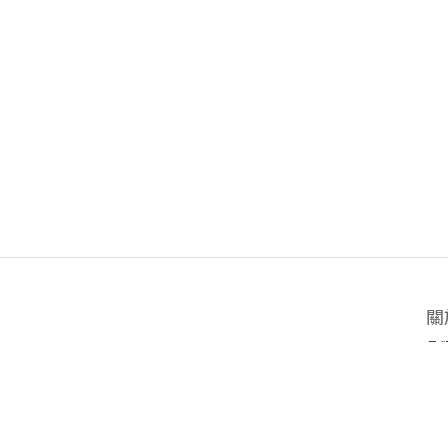
關
品
所
門