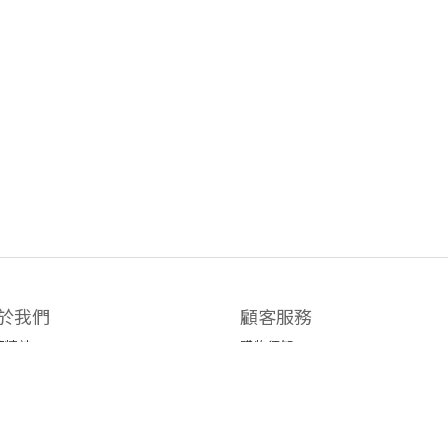
於我們
顧客服務
牌精神
購物須知
有商品
退換貨政策
市據點
保養手冊
保修服務
服務條款
運送政策