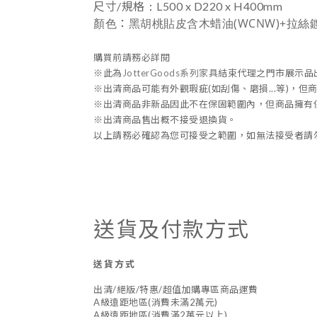
：
尺寸/規格
L500 x D220 x H400mm
顏色
黑胡桃貼皮含木蜡油(WCNW)+拉絲鍍金
：
購買前請務必詳閱
※此為
JotterGoods
系列家具
結束代理之
門市展示品
※出清商品可能有外觀瑕疵(如刮傷、磨損...等)
※出清商品非新品因此不在保固範圍內，但商品擁有保
※出清商品售出概不接受退換貨。
以上請務必確認為您可接受之範圍，如無法接受者請
送貨及付款方式
送貨方式
出清/絕版/特惠/超值加購專區商品運費
A級遠距地區(消費未滿2萬元)
A級遠距地區(消費滿2萬元以上)