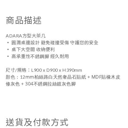
商品描述
ADARA
方型大茶几
‧
圓潤桌邊設計
避免碰撞受傷 守護您的安全
‧
桌下大空間 收納便利
不銹
鋼腳
‧
高承重性
經久耐用
尺寸/規格
：
L900 x
D900 x H390mm
顏色
：
mm
柏絲路白天然奢晶石貼紙 + MDF貼橡木皮
12
修灰色
+
304不銹鋼拉絲鍍灰色腳
送貨及付款方式