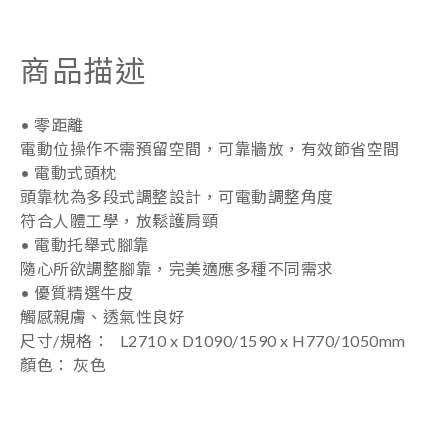
商品描述
• 零距離
電動位操作不需預留空間，可靠牆放，有效節省空間
• 電動式頭枕
頭靠枕為多段式調整設計，可電動調整角度
符合人體工學，放鬆護肩頸
• 電動托舉式腳靠
隨心所欲調整腳靠，完美適應多種不同需求
• 優質精選牛皮
觸感親膚、透氣性良好
尺寸/規格：
L2710 x D1090/1590 x H770/1050mm
顏色： 灰
色