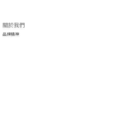
關於我們
品牌精神
所有商品
門市據點
顧客服務
購物須知
退換貨政策
保養手冊
保修服務
服務條款
運送政策
聯絡我們
電話 / 03-3203292