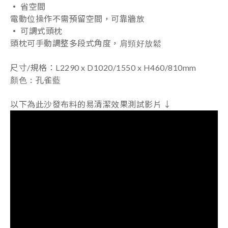
‧
省空間
電動位操作不需預留空間，可靠牆放
‧
可調式頭枕
肩頸好放鬆
頭枕可手動調整多段式角度，
尺寸/規格
：
L2290 x D1020/1550 x H460/810mm
顏色
：
孔雀藍
以下為
此沙發布料的易清潔效果測試影片
↓