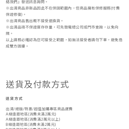
絡我們』發送訊息詢問。
※出清商品非新品因此不在保固範圍內，但商品擁有保修服務(付費
保證修復)。
※出清商品售出概不接受退換貨。
※出清品項不保證庫存存量，可先致電總公司或門市查詢，以免向
隅。
以上請務必確認為您可接受之範圍，如無法接受者請勿下單，避免造
成雙方困擾。
送貨及付款方式
送貨方式
出清/絕版/特惠/超值加購專區商品運費
A級遠距地區(消費未滿2萬元)
A級遠距地區(消費滿2萬元以上)
B級遠距地區(消費未滿2萬元)