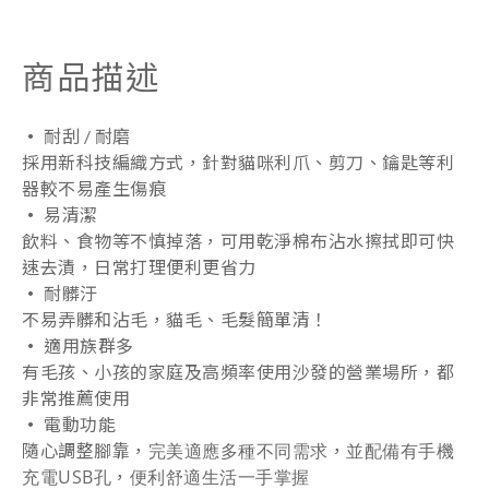
商品描述
‧
耐刮 / 耐磨
採用新科技編織方式，針對貓咪利爪、剪刀、鑰匙等利
器較不易產生傷痕
‧
易清潔
飲料、食物等不慎掉落，可用乾淨棉布沾水擦拭即可快
速去漬，日常打理便利更省力
‧
耐髒汙
不易弄髒和沾毛，貓毛、毛髮簡單清！
‧
適用族群多
有毛孩、小孩的家庭及高頻率使用沙發的營業場所，都
非常推薦使用
‧
電動功能
完美適應多種不同需求
並配備有手機
隨心調整腳靠，
，
充電USB孔
便利舒適生活一手掌握
，