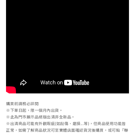
購買前請務必詳閱
※下單日起，限一個月內出貨。
※此為門市展示品絕版出清非全新品。
※出清商品可能有外觀瑕疵(如刮傷、磨損...等)，但商品使用功能皆
正常，如需了解商品狀況可至實體店面確認貨況後購買，或可點『聯