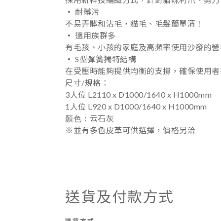
‧
耐髒污
不易弄髒和沾毛，貓毛、毛髮簡單清！
‧
適用族群多
有毛孩、小孩的家庭及高頻率使用沙發的營
‧
S型彈簧獨特結構
在受壓時能夠提供均衡的支撐
，
確保使用者
尺寸/規格
：
3人位 L2110 x D1000/1640 x H1000mm
1人位
L920 x D1000/1640 x H1000mm
顏色
：
云石灰
※並有多色皮革可供選擇，價格另洽
送貨及付款方式
送貨方式