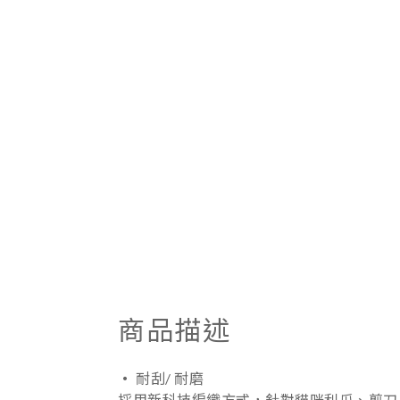
商品描述
‧
耐刮/ 耐磨
採用新科技編織方式，針對貓咪利爪、剪刀