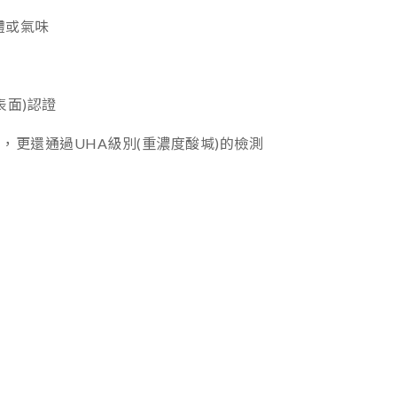
體或氣味
表面)認證
，更還通過UHA級別(重濃度酸堿)的檢測