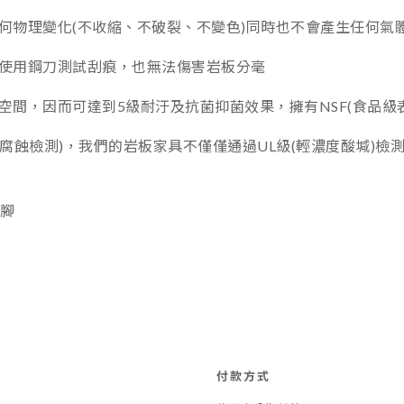
何物理變化(不收縮、不破裂、不變色)同時也不會產生任何氣
使用鋼刀測試刮痕，也無法傷害岩板分毫
間，因而可達到5級耐汙及抗菌抑菌效果，擁有NSF(食品級
腐蝕檢測)，我們的岩板家具不僅僅通過UL級(輕濃度酸堿)檢測
粉腳
付款方式