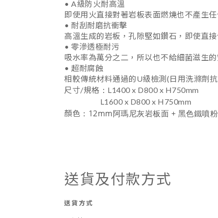
• A級防火耐高溫
即使用火直接對著岩板表面燃燒也不產生任
• 耐刮耐磨抗衝擊
高溫生成的岩板，孔隙堅如鑽石，即使直接
• 零滲透極耐污
吸水率為萬分之二，所以也不給細菌滋生的空
• 超耐腐蝕
相較傳統材料通過的U級檢測(日用洗滌劑抗
：
尺寸/規格
L1400 x D800 x H750mm
L1600 x D800 x H750mm
：12mm阿瑪尼灰岩板面 + 黑色鐵噴
顏色
送貨及付款方式
送貨方式