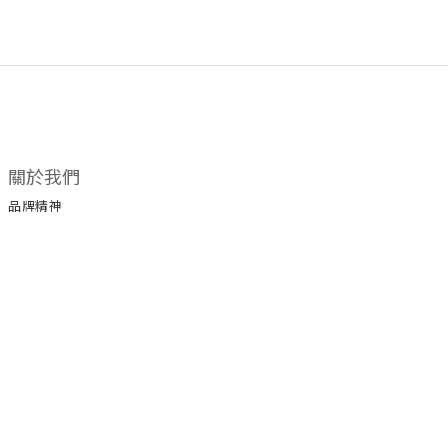
關於我們
品牌精神
所有商品
門市據點
顧客服務
購物須知
退換貨政策
保養手冊
保修服務
服務條款
運送政策