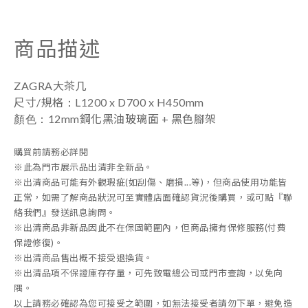
商品描述
ZAGRA大茶几
：
尺寸/規格
L1200 x D700 x H450mm
顏色
：
12mm鋼化黑油玻璃面 + 黑色腳架
購買前請務必詳閱
※此為門市展示品出清非全新品。
※出清商品可能有外觀瑕疵(如刮傷、磨損...等)，但商品使用功能皆
正常，如需了解商品狀況可至實體店面確認貨況後購買，或可點『聯
絡我們』發送訊息詢問。
※出清商品非新品因此不在保固範圍內，但商品擁有保修服務(付費
保證修復)。
※出清商品售出概不接受退換貨。
※
出清品項不保證庫存存量，可先致電總公司或門市查詢，以免向
隅。
以上請務必確認為您可接受之範圍，如無法接受者請勿下單，避免造