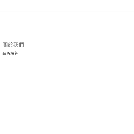
關於我們
品牌精神
所有商品
門市據點
顧客服務
購物須知
退換貨政策
保養手冊
保修服務
服務條款
運送政策