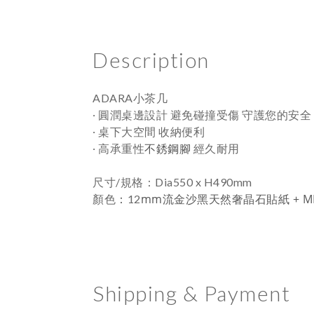
Description
ADARA小茶几
‧
圓潤桌邊設計
避免碰撞受傷 守護您的安全
‧
桌下大空間 收納便利
不銹
鋼腳
‧
高承重性
經久耐用
尺寸/規格
：
Dia55
0 x H490mm
顏色
：
mm
流金沙黑天然奢晶石貼紙 + M
12
Shipping & Payment