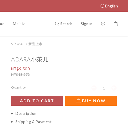
English
Search
Sign in
eme
Maintenance manual
Return Policy
View All
>
新品上市
ADARA小茶几
NT$9,500
NT$13,572
Quantity
ADD TO CART
BUY NOW
Description
Shipping & Payment