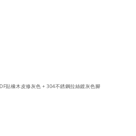
DF貼橡木皮修灰色 +
304不銹鋼拉絲鍍灰色腳