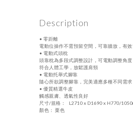
Description
• 零距離
電動位操作不需預留空間，可靠牆放，有效
• 電動式頭枕
頭靠枕為多段式調整設計，可電動調整角度
符合人體工學，放鬆護肩頸
• 電動托舉式腳靠
隨心所欲調整腳靠，完美適應多種不同需求
• 優質精選牛皮
觸感親膚、透氣性良好
尺寸/規格：
L2710 x D1690 x H770/105
顏色： 栗
色