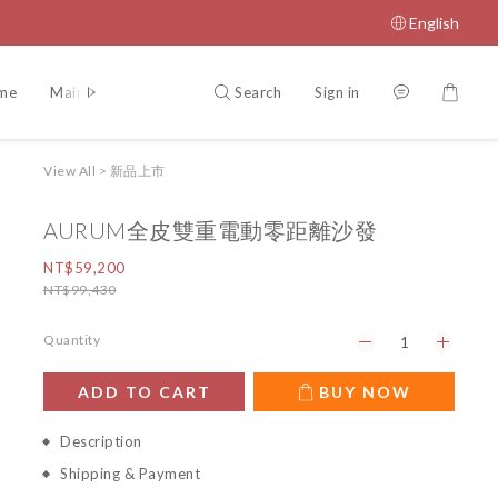
English
Search
Sign in
eme
Maintenance manual
Return Policy
View All
>
新品上市
AURUM全皮雙重電動零距離沙發
NT$59,200
NT$99,430
Quantity
ADD TO CART
BUY NOW
Description
Shipping & Payment