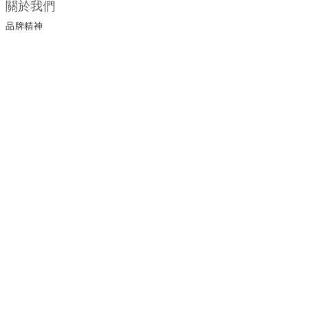
關於我們
品牌精神
所有商品
門市據點
顧客服務
購物須知
退換貨政策
保養手冊
保修服務
服務條款
運送政策
聯絡我們
電話 / 03-3203292
傳真 / 03-3196884
時間 / 09:00-18:00
地址 / 桃園市龜山區忠義路一段1041號之1
信箱 customercare@tw.starintlgroup.com