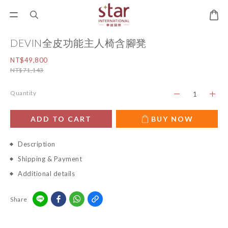
DEVIN全皮功能主人椅含腳凳
NT$49,800
NT$71,143
Quantity
ADD TO CART
BUY NOW
Description
Shipping & Payment
Additional details
Share