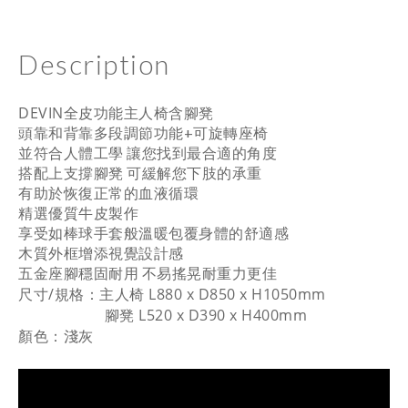
Description
DEVIN全皮功能主人椅含腳凳
頭靠和背靠多段調節功能+可旋轉座椅
並符合人體工學 讓您找到最合適的角度
搭配上支撐腳凳 可緩解您下肢的承重
有助於恢復正常的血液循環
精選優質牛皮製作
享受如棒球手套般溫暖包覆身體的舒適感
木質外框增添視覺設計感
五金座腳穩固耐用 不易搖晃耐重力更佳
尺寸/規格
：
主人椅 L880 x D850 x H1050mm
腳凳 L520 x D390 x H400mm
顏色
：淺灰