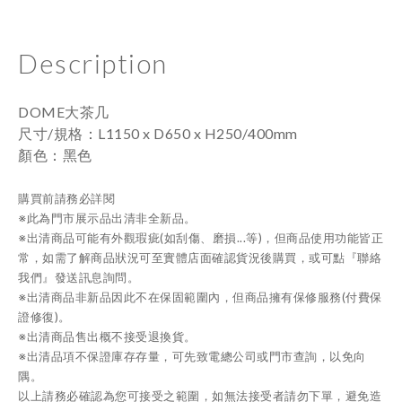
Description
DOME大茶几
：
尺寸/規格
L1150 x D650 x H250/400mm
顏色
：
黑色
購買前請務必詳閱
※此為門市展示品出清非全新品。
※出清商品可能有外觀瑕疵(如刮傷、磨損...等)，但商品使用功能皆正
常，如需了解商品狀況可至實體店面確認貨況後購買，或可點『聯絡
我們』發送訊息詢問。
※出清商品非新品因此不在保固範圍內，但商品擁有保修服務(付費保
證修復)。
※出清商品售出概不接受退換貨。
※
出清品項不保證庫存存量，可先致電總公司或門市查詢，以免向
隅。
以上請務必確認為您可接受之範圍，如無法接受者請勿下單，避免造