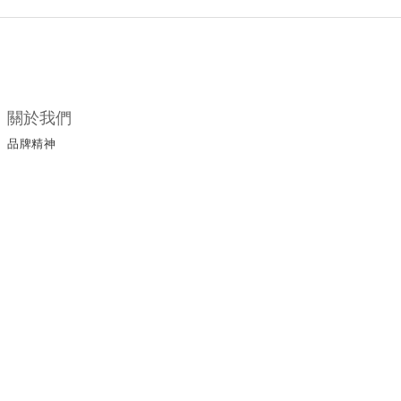
關於我們
品牌精神
所有商品
門市據點
顧客服務
購物須知
退換貨政策
保養手冊
保修服務
服務條款
運送政策