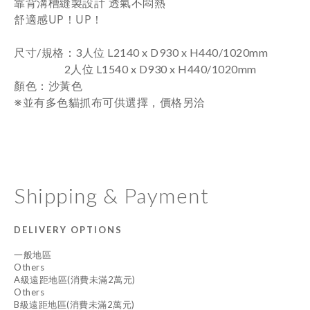
靠背溝槽縫製設計 透氣不悶熱
舒適感UP！UP！
：
尺寸/規格
3人位
L2140 x D930 x H440/1020mm
2人位
L1540 x D930 x H440/1020mm
：
顏色
沙黃色
※並有多色貓抓布可供選擇，價格另洽
Shipping & Payment
DELIVERY OPTIONS
一般地區
Others
A級遠距地區(消費未滿2萬元)
Others
B級遠距地區(消費未滿2萬元)