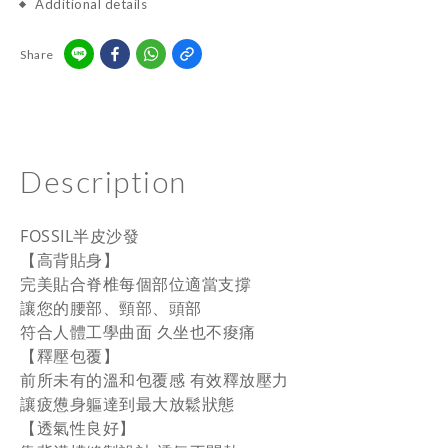
Additional details
Share
Description
FOSSIL
半皮沙發
【高背貼身】
完美貼合脊椎每個部位適當支撐
讓您的腰部、頸部、頭部
符合人體工學曲面 久坐也不痠痛
【釋壓包覆】
前所未有的溫和包覆感 有效釋放壓力
讓疲憊身軀達到最大放鬆狀態
【透氣性良好】