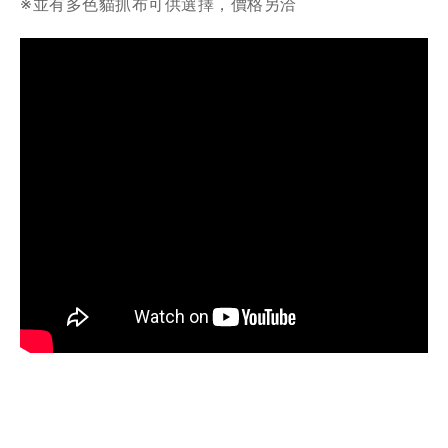
※並有多色貓抓布可供選擇，價格另洽