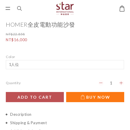
HOMER全皮電動功能沙發
NT$22,858
NT$16,000
Color
Quantity
ADD TO CART
BUY NOW
Description
Shipping & Payment