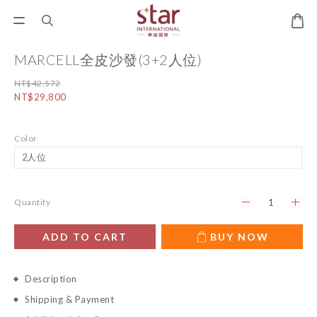
MARCELL全皮沙發(3+2人位)
NT$42,572
NT$29,800
Color
Quantity
ADD TO CART
BUY NOW
Description
Shipping & Payment