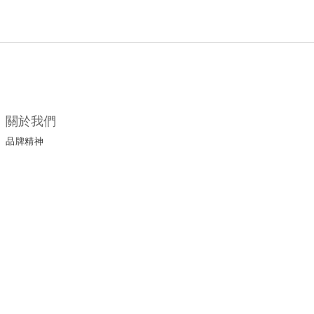
關於我們
品牌精神
所有商品
門市據點
顧客服務
購物須知
退換貨政策
保養手冊
保修服務
服務條款
運送政策