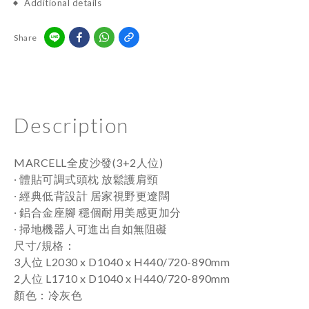
Additional details
Share
Description
MARCELL全皮沙發(3+2人位)
‧
體貼可調式頭枕 放鬆護肩頸
‧
經典低背設計 居家視野更遼闊
穩個耐用美感更加分
‧
鋁合金座腳
‧
掃地機器人可進出自如無阻礙
：
尺寸/規格
3人位
L2030 x D1040 x H440/720-890mm
2人位
L1710 x D1040 x H440/720-890mm
顏色
：冷
灰色