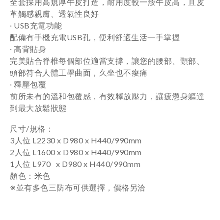
全套採用高規厚牛皮打造，耐用度較一般牛皮高，且皮
革觸感親膚、透氣性良好
‧
USB充電功能
配備有手機充電USB孔，便利舒適生活一手掌握
‧
高背貼身
完美貼合脊椎每個部位適當支撐，讓您的腰部、頸部、
頭部符合人體工學曲面，久坐也不痠痛
‧
釋壓包覆
前所未有的溫和包覆感，有效釋放壓力，讓疲憊身軀達
到最大放鬆狀態
尺寸/規格
：
3人位 L2230 x
D980 x H440/990mm
2人位
L1600 x
D980 x H440/990mm
1人位 L970 x
D980 x H440/990mm
顏色
：米
色
※並有多色三防布可供選擇，價格另洽