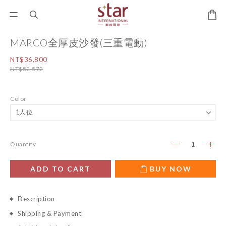
MARCO全厚皮沙發(三重電動)
NT$36,800
NT$52,572
Color
Quantity
ADD TO CART
BUY NOW
Description
Shipping & Payment