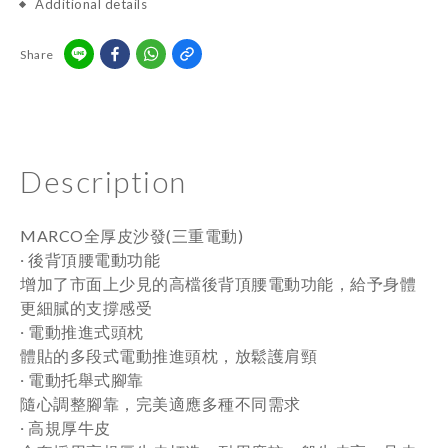
Additional details
Share
Description
MARCO全厚皮沙發(三重電動)
‧
後背頂腰電動功能
增加了市面上少見的高檔後背頂腰電動功能，給予身體
更細膩的支撐感受
‧
電動推進式頭枕
體貼的多段式電動推進頭枕，放鬆護肩頸
‧
電動托舉式腳靠
隨心調整腳靠，完美適應多種不同需求
‧
高規厚牛皮