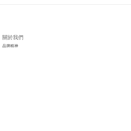
關於我們
品牌精神
所有商品
門市據點
顧客服務
購物須知
退換貨政策
保養手冊
保修服務
服務條款
運送政策