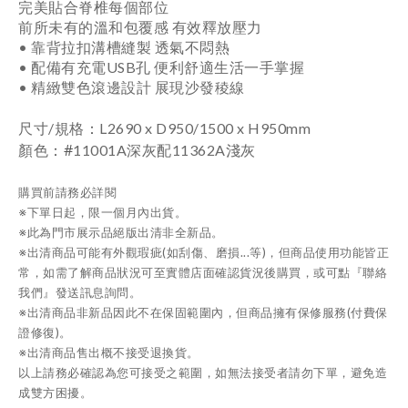
完美貼合脊椎每個部位
前所未有的溫和包覆感 有效釋放壓力
• 靠背拉扣溝槽縫製 透氣不悶熱
• 配備有充電USB孔 便利舒適生活一手掌握
• 精緻雙色滾邊設計 展現沙發稜線
：
尺寸/規格
L2690 x D950/1500 x H950mm
：
#
顏色
11001A深灰配11362A淺灰
購買前請務必詳閱
※下單日起，限一個月內出貨。
※此為門市展示品絕版出清非全新品。
※出清商品可能有外觀瑕疵(如刮傷、磨損...等)，但商品使用功能皆正
常，如需了解商品狀況可至實體店面確認貨況後購買，或可點『聯絡
我們』發送訊息詢問。
※出清商品非新品因此不在保固範圍內，但商品擁有保修服務(付費保
證修復)。
※出清商品售出概不接受退換貨。
以上請務必確認為您可接受之範圍，如無法接受者請勿下單，避免造
成雙方困擾。