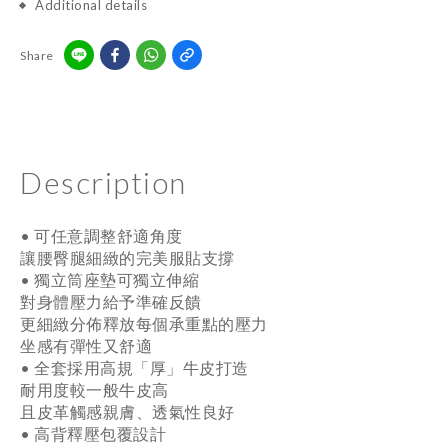
Additional details
Share
Description
• 可任意調整舒適角度
讓腰臀腿細緻的完美服貼支撐
• 獨立筒座墊可獨立伸縮
對身體壓力給予準確反饋
更細緻分佈釋放每個承重點的壓力
坐感有彈性又舒適
• 全套採用高規「厚」牛皮打造
耐用度較一般牛皮高
且皮革觸感親膚、透氣性良好
• 高背釋壓包覆設計