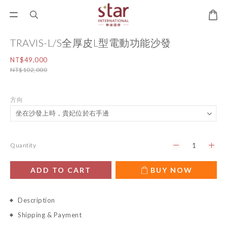
TRAVIS-L/S全厚皮L型電動功能沙發
NT$49,000
NT$102,000
方向
Quantity
ADD TO CART
BUY NOW
Description
Shipping & Payment