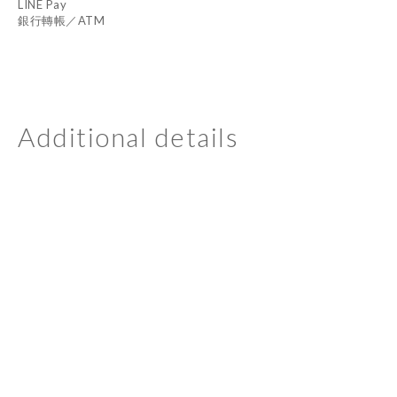
LINE Pay
銀行轉帳／ATM
Additional details