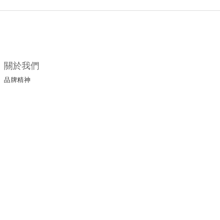
關於我們
品牌精神
所有商品
門市據點
顧客服務
購物須知
退換貨政策
保養手冊
保修服務
服務條款
運送政策