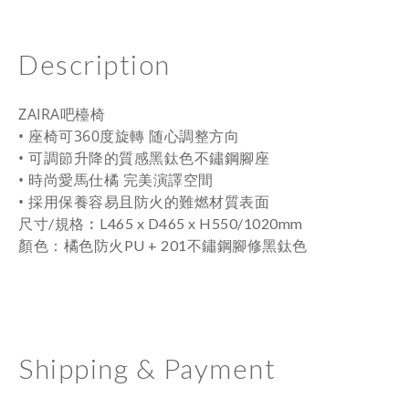
Description
ZAIRA吧檯椅
• 座椅可360度旋轉 随心調整方向
• 可調節升降的質感黑鈦色不鏽鋼腳座
• 時尚愛馬仕橘 完美演譯空間
• 採用保養容易且
防火
的難燃材質表面
尺寸/規格
︰
L465 x D465 x H550/1020mm
顏色
：橘色
防火PU + 201不鏽鋼腳修黑鈦色
Shipping & Payment