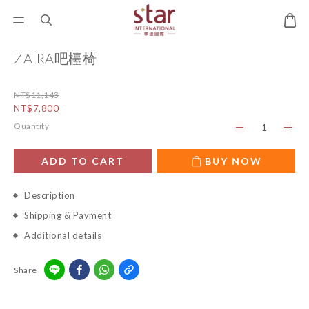
ZAIRA吧檯椅
NT$11,143
NT$7,800
Quantity
ADD TO CART
BUY NOW
Description
Shipping & Payment
Additional details
Share